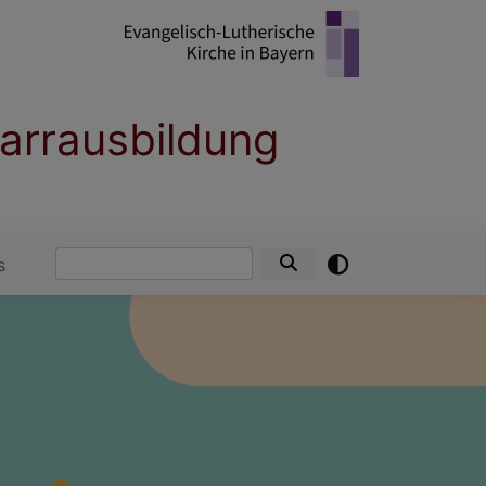
farrausbildung
Suche
s