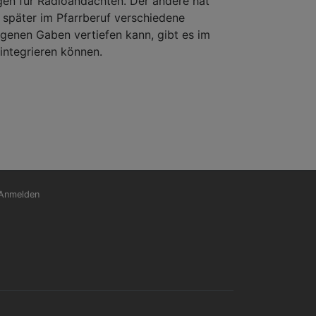
ngen für Radioandachten. Der andere hat
 später im Pfarrberuf verschiedene
eigenen Gaben vertiefen kann, gibt es im
integrieren können.
nutzermenü
Anmelden