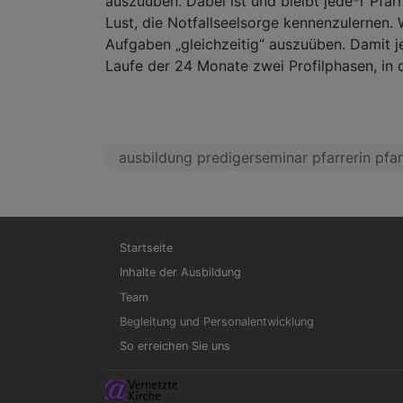
auszuüben. Dabei ist und bleibt jede*r Pfar
Lust, die Notfallseelsorge kennenzulernen.
Aufgaben „gleichzeitig“ auszuüben. Damit je
Laufe der 24 Monate zwei Profilphasen, in 
ausbildung predigerseminar pfarrerin pfa
Hauptnavigation
Startseite
Inhalte der Ausbildung
Team
Begleitung und Personalentwicklung
So erreichen Sie uns