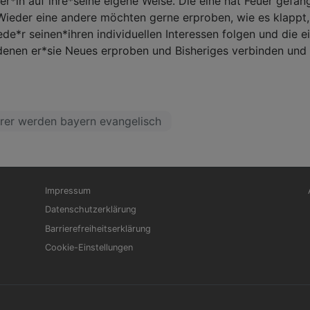
rer*in auf ihre*seine eigene Weise. Die eine hat Feuer gefa
 Wieder eine andere möchten gerne erproben, wie es klappt,
de*r seinen*ihren individuellen Interessen folgen und die 
denen er*sie Neues erproben und Bisheriges verbinden und 
rrer werden bayern evangelisch
Fußbereichsmenü
Be
Impressum
Datenschutzerklärung
Barrierefreiheitserklärung
Cookie-Einstellungen