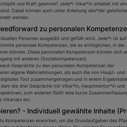
 schöpfe und Kraft gewinne? Jede*r Vikar*in arbeitet mit ei
nt sind. Dabei können auch unter Anleitung des*der geistlic
undet werden.
 - Feedforward zu personalen Kompetenz
iduellen Personen ausgeübt und gefüllt wird. Jede*r ist auf 
timmte personale Kompetenzen, die es ermöglichen, in der A
eren können. Diese personalen Kompetenzen können sich a
mgang mit anderen (Sozialkompetenzen).
orward-Gespräche zu den personalen Kompetenzen der
 deren eigene Wahrnehmungen, als auch die von Haupt- und
 digitales Tool zusammengetragen und in einem Ergebnisber
r dem die drei Gespräche mit Vikar*in, Hauptmentor*in und S
rspektiven, zum anderen fließt eine kurze Zusammenfassun
Vikariats ein.
eren? - Individuell gewählte Inhalte (Pr
ats Kompetenzen erworben, um die Grundaufgaben des Pfar